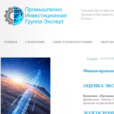
"Основная философия ком
Времени и Пространства 
Клиента"
ГЛАВНАЯ
О КОМПАНИИ
СЫРЬЕ И КОМПЛЕКТУЮЩИЕ
ОБОРУДО
Главная
/
ФИНАНСИ
Финансировани
ОЦЕНКА ЭК
Компания «Промышле
финансовую помощь Кл
проектов осуществляет
ДОЛГОСРОЧ