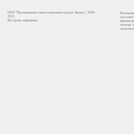
ООО "Промышленно-инвестиционная группа Экперт", 2008-
Компани
2021.
находитс
Все права защищены.
финансир
монтаж и
экономич