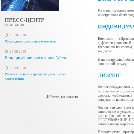
На основе анализа ком
иностранного банка под
ПРЕСС-ЦЕНТР
КОМПАНИИ
ИНДИВИДУА
09.10.2018
Компания «Промышл
Распродажа термопластавтоматов
дифференцированный по
требования по срокам,
так далее.
23.09.2018
Новый дизайн пилорам компании Wravor
Наши сотрудники обесп
конкретной ситуации.
05.09.2018
Работа в области сертификации и оценки
ЛИЗИНГ
соответствия
Лизинг оборудования –
по сравнению с другим
средств, необходимых
Читать все новости
контроль за использова
Лизинг выгоден всем п
изношенное и устаревш
сырья (экономия на
ОБОРУДОВАНИЕ ПОЛНОС
наименьшими затратами
Преимущества приобр